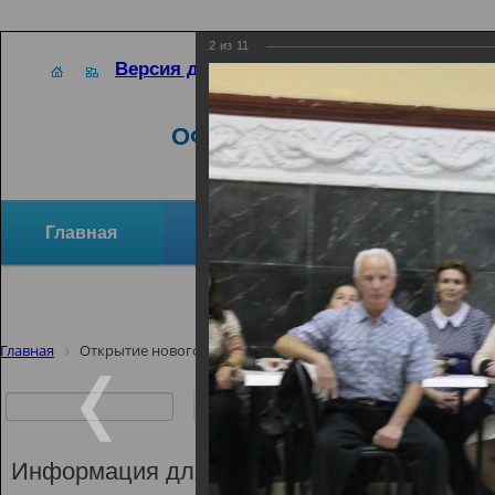
2
из
11
Версия для слабовидящих
ОФИЦИАЛЬНЫЙ САЙТ
Главная
Новости
Отзывы и предло
Структура организации
Активное долголетие
Главная
Открытие нового, четвертого по счету, сезона арт-студии 
Открытие но
счету, сезон
«Калейдоск
Информация для