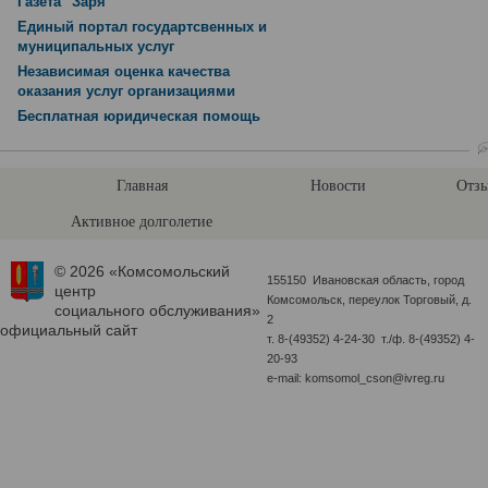
Газета "Заря"
Единый портал государтсвенных и
муниципальных услуг
Независимая оценка качества
оказания услуг организациями
Бесплатная юридическая помощь
Главная
Новости
Отзы
Активное долголетие
© 2026 «Комсомольский
155150 Ивановская область, город
центр
Комсомольск, переулок Торговый, д.
социального обслуживания»
2
официальный сайт
т. 8-(49352) 4-24-30 т./ф. 8-(49352) 4-
20-93
e-mail: komsomol_cson@ivreg.ru