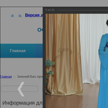
5
из
21
Версия для слабовидящих
ОФИЦИАЛЬНЫЙ САЙТ
Главная
Новости
Отзывы и предло
Структура организации
Активное долголетие
Главная
Зимний бал, приуроченный ко дню памяти А.С.Пушкина
Зимний бал,
памяти А.С.
Информация для