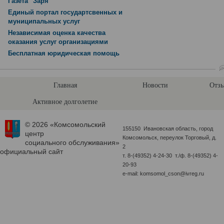
Газета "Заря"
Единый портал государтсвенных и
муниципальных услуг
Независимая оценка качества
оказания услуг организациями
Бесплатная юридическая помощь
Главная
Новости
Отзы
Активное долголетие
© 2026 «Комсомольский
155150 Ивановская область, город
центр
Комсомольск, переулок Торговый, д.
социального обслуживания»
2
официальный сайт
т. 8-(49352) 4-24-30 т./ф. 8-(49352) 4-
20-93
e-mail: komsomol_cson@ivreg.ru