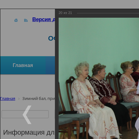
20
из
21
Версия для слабовидящих
ОФИЦИАЛЬНЫЙ САЙТ
Главная
Новости
Отзывы и предло
Структура организации
Активное долголетие
Главная
Зимний бал, приуроченный ко дню памяти А.С.Пушкина
Зимний бал,
памяти А.С.
Информация для