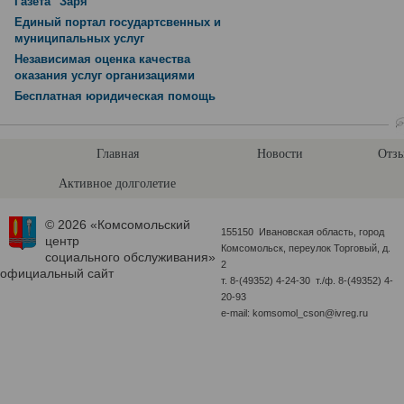
Газета "Заря"
Единый портал государтсвенных и
муниципальных услуг
Независимая оценка качества
оказания услуг организациями
Бесплатная юридическая помощь
Главная
Новости
Отзы
Активное долголетие
© 2026 «Комсомольский
155150 Ивановская область, город
центр
Комсомольск, переулок Торговый, д.
социального обслуживания»
2
официальный сайт
т. 8-(49352) 4-24-30 т./ф. 8-(49352) 4-
20-93
e-mail: komsomol_cson@ivreg.ru