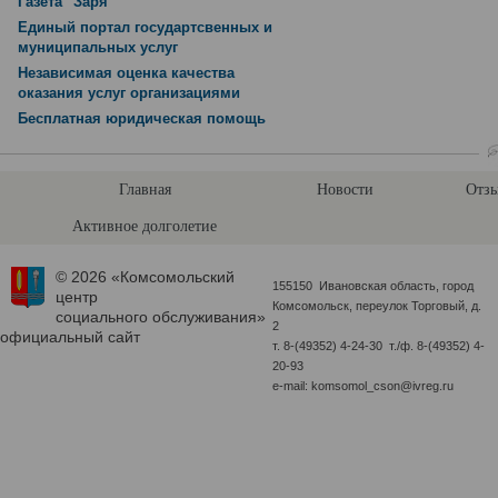
Газета "Заря"
Единый портал государтсвенных и
муниципальных услуг
Независимая оценка качества
оказания услуг организациями
Бесплатная юридическая помощь
Главная
Новости
Отзы
Активное долголетие
© 2026 «Комсомольский
155150 Ивановская область, город
центр
Комсомольск, переулок Торговый, д.
социального обслуживания»
2
официальный сайт
т. 8-(49352) 4-24-30 т./ф. 8-(49352) 4-
20-93
e-mail: komsomol_cson@ivreg.ru