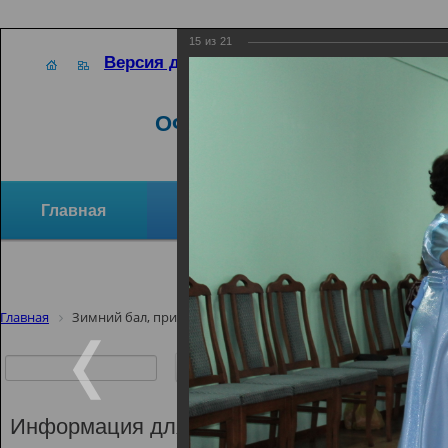
15
из
21
Версия для слабовидящих
ОФИЦИАЛЬНЫЙ САЙТ
Главная
Новости
Отзывы и предло
Структура организации
Активное долголетие
Главная
Зимний бал, приуроченный ко дню памяти А.С.Пушкина
Зимний бал,
памяти А.С.
Информация для