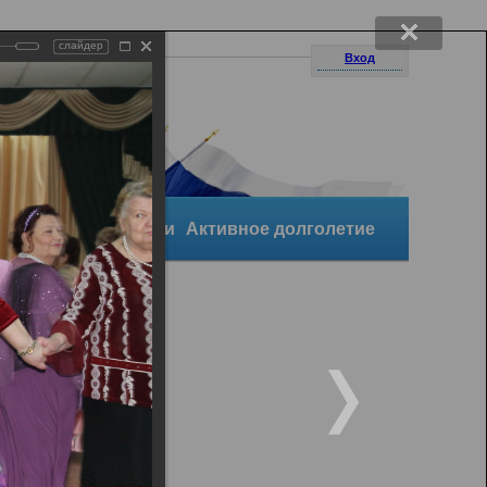
слайдер
Вход
уктура организации
Активное долголетие
и