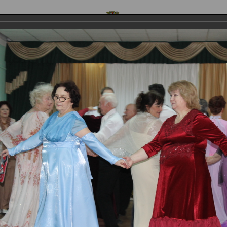
ОФИЦИАЛЬНЫЙ САЙТ
 предложения
Контакты
Обратная связь
Стр
.Пушкина
Новости
 бал, приуроченный ко дню памят
шкина
приуроченный ко дню памяти А.С.Пушкина