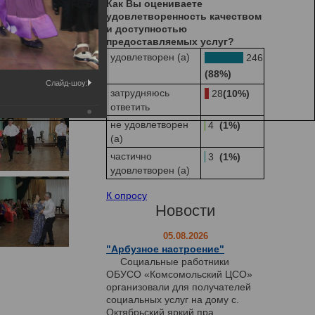
Как Вы оцениваете
удовлетворенность качеством
и доступностью
предоставляемых услуг?
удовлетворен (а)
246
(88%)
Слайд-шоу:
затрудняюсь
28
(10%)
ответить
не удовлетворен
4
(1%)
(а)
частично
3
(1%)
удовлетворен (а)
К опросу
Новости
05.08.2026
"Арбузное настроение"
Социальные работники
ОБУСО «Комсомольский ЦСО»
организовали для получателей
социальных услуг на дому с.
Октябрьский яркий пра...