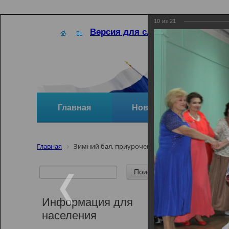
10
из
21
Версия для слабовидящих
Главная
Новости
Отзывы и
Главная
Зимний бал, приуроченный ко дню памяти А.С
Зимний
А.С.Пу
Информация для
населения
Зимний бал, 