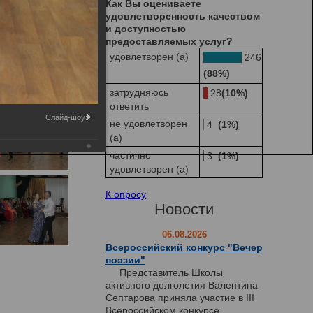
Как Вы оцениваете
удовлетворенность качеством
и доступностью
предоставляемых услуг?
удовлетворен (а)
246
(88%)
затрудняюсь
28
(10%)
ответить
Слайд-шоу:
не удовлетворен
4
(1%)
(а)
частично
3
(1%)
удовлетворен (а)
К опросу
Новости
06.08.2026
Всероссийский конкурс "Вечер
поэзии"
Представитель Школы
активного долголетия Валентина
Септарова приняла участие в III
Всероссийском конкурсе