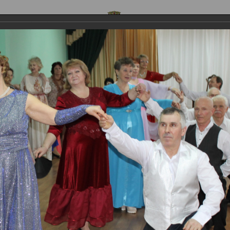
ОФИЦИАЛЬНЫЙ САЙТ
 предложения
Контакты
Обратная связь
Стр
.Пушкина
Новости
 бал, приуроченный ко дню памят
шкина
приуроченный ко дню памяти А.С.Пушкина