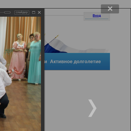
слайдер
Вход
уктура организации
Активное долголетие
и