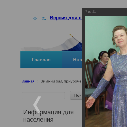
7
из
21
Версия для слабовидящих
Главная
Новости
Отзывы и
Главная
Зимний бал, приуроченный ко дню памяти А.С
Зимний
А.С.Пу
Информация для
населения
Зимний бал, 