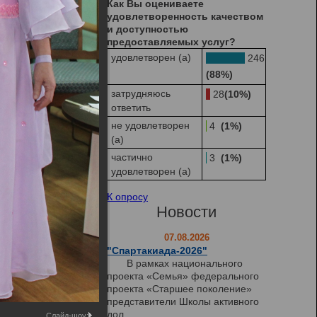
Как Вы оцениваете
удовлетворенность качеством
и доступностью
предоставляемых услуг?
удовлетворен (а)
246
(88%)
затрудняюсь
28
(10%)
ответить
не удовлетворен
4
(1%)
(а)
частично
3
(1%)
удовлетворен (а)
К опросу
Новости
07.08.2026
"Спартакиада-2026"
В рамках национального
проекта «Семья» федерального
проекта «Старшее поколение»
представители Школы активного
дол...
Слайд-шоу: