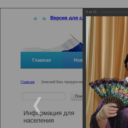
6
из
21
Версия для слабовидящих
Главная
Новости
Отзывы и
Главная
Зимний бал, приуроченный ко дню памяти А.С
Зимний
А.С.Пу
Информация для
населения
Зимний бал, 