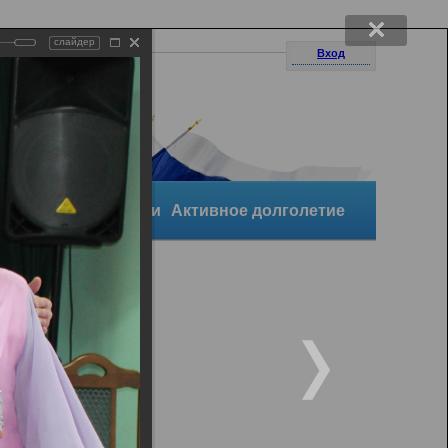
слайдер
Вход
уктура организации
Активное долголетие
и