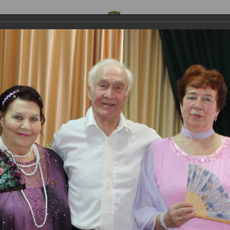
ОФИЦИАЛЬНЫЙ САЙТ
 предложения
Контакты
Обратная связь
Стр
.Пушкина
Новости
 бал, приуроченный ко дню памят
шкина
приуроченный ко дню памяти А.С.Пушкина