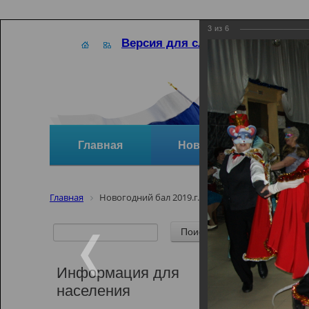
3
из
6
Версия для слабовидящих
Главная
Новости
Отзывы и
Главная
Новогодний бал 2019.г. Комсомольск
Новост
Нового
Информация для
Новогодний б
населения
26.12.2019