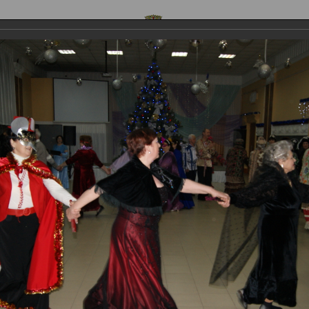
ОФИЦИАЛЬНЫЙ САЙТ
 предложения
Контакты
Обратная связь
Стр
и
дний бал 2019.г. Комсомольск
ал 2019.г. Комсомольск