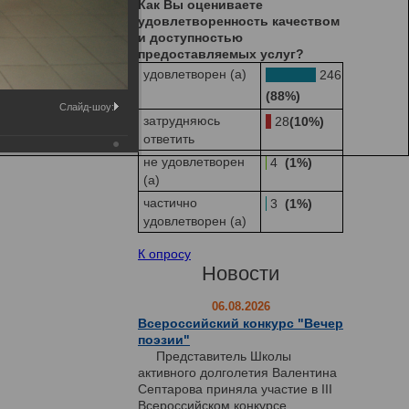
Как Вы оцениваете
удовлетворенность качеством
и доступностью
предоставляемых услуг?
удовлетворен (а)
246
(88%)
Слайд-шоу:
затрудняюсь
28
(10%)
ответить
не удовлетворен
4
(1%)
(а)
частично
3
(1%)
удовлетворен (а)
К опросу
Новости
06.08.2026
Всероссийский конкурс "Вечер
поэзии"
Представитель Школы
активного долголетия Валентина
Септарова приняла участие в III
Всероссийском конкурсе