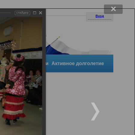
слайдер
Вход
уктура организации
Активное долголетие