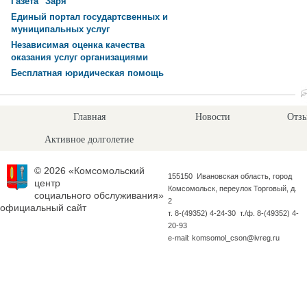
Газета "Заря"
Единый портал государтсвенных и
муниципальных услуг
Независимая оценка качества
оказания услуг организациями
Бесплатная юридическая помощь
Главная
Новости
Отзы
Активное долголетие
© 2026 «Комсомольский
155150 Ивановская область, город
центр
Комсомольск, переулок Торговый, д.
социального обслуживания»
2
официальный сайт
т. 8-(49352) 4-24-30 т./ф. 8-(49352) 4-
20-93
e-mail: komsomol_cson@ivreg.ru