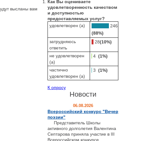
Как Вы оцениваете
удовлетворенность качеством
будут высланы вам
и доступностью
предоставляемых услуг?
удовлетворен (а)
246
(88%)
затрудняюсь
28
(10%)
ответить
не удовлетворен
4
(1%)
(а)
частично
3
(1%)
удовлетворен (а)
К опросу
Новости
06.08.2026
Всероссийский конкурс "Вечер
поэзии"
Представитель Школы
активного долголетия Валентина
Септарова приняла участие в III
Всероссийском конкурсе