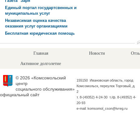
Газета "Заря"
Единый портал государтсвенных и
муниципальных услуг
Независимая оценка качества
оказания услуг организациями
Бесплатная юридическая помощь
Главная
Новости
Отзы
Активное долголетие
© 2026 «Комсомольский
155150 Ивановская область, город
центр
Комсомольск, переулок Торговый, д.
социального обслуживания»
2
официальный сайт
т. 8-(49352) 4-24-30 т./ф. 8-(49352) 4-
20-93
e-mail: komsomol_cson@ivreg.ru