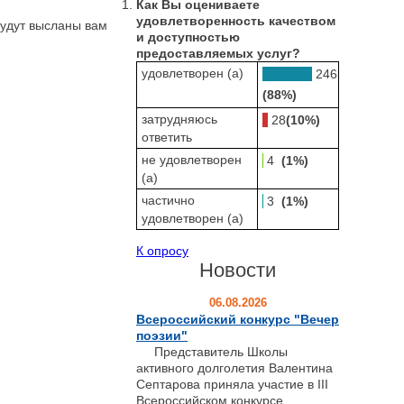
Как Вы оцениваете
удовлетворенность качеством
будут высланы вам
и доступностью
предоставляемых услуг?
удовлетворен (а)
246
(88%)
затрудняюсь
28
(10%)
ответить
не удовлетворен
4
(1%)
(а)
частично
3
(1%)
удовлетворен (а)
К опросу
Новости
06.08.2026
Всероссийский конкурс "Вечер
поэзии"
Представитель Школы
активного долголетия Валентина
Септарова приняла участие в III
Всероссийском конкурсе