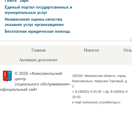
Газета "Заря"
Единый портал государтсвенных и
муниципальных услуг
Независимая оценка качества
оказания услуг организациями
Бесплатная юридическая помощь
Главная
Новости
Отзы
Активное долголетие
© 2026 «Комсомольский
155150 Ивановская область, город
центр
Комсомольск, переулок Торговый, д.
социального обслуживания»
2
официальный сайт
т. 8-(49352) 4-24-30 т./ф. 8-(49352) 4-
20-93
e-mail: komsomol_cson@ivreg.ru