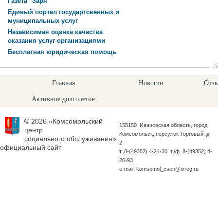
Газета "Заря"
Единый портал государтсвенных и
муниципальных услуг
Независимая оценка качества
оказания услуг организациями
Бесплатная юридическая помощь
Главная
Новости
Отзы
Активное долголетие
© 2026 «Комсомольский
155150 Ивановская область, город
центр
Комсомольск, переулок Торговый, д.
социального обслуживания»
2
официальный сайт
т. 8-(49352) 4-24-30 т./ф. 8-(49352) 4-
20-93
e-mail: komsomol_cson@ivreg.ru