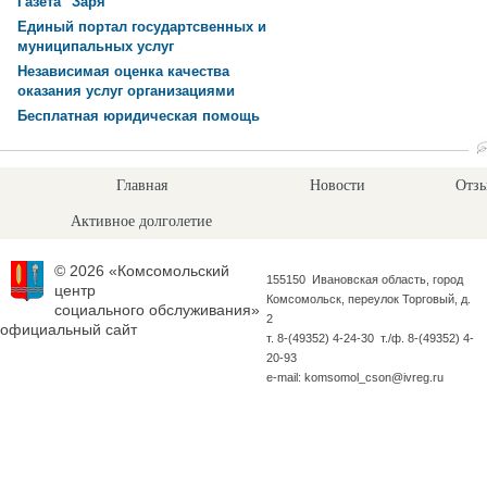
Газета "Заря"
Единый портал государтсвенных и
муниципальных услуг
Независимая оценка качества
оказания услуг организациями
Бесплатная юридическая помощь
Главная
Новости
Отзы
Активное долголетие
© 2026 «Комсомольский
155150 Ивановская область, город
центр
Комсомольск, переулок Торговый, д.
социального обслуживания»
2
официальный сайт
т. 8-(49352) 4-24-30 т./ф. 8-(49352) 4-
20-93
e-mail: komsomol_cson@ivreg.ru