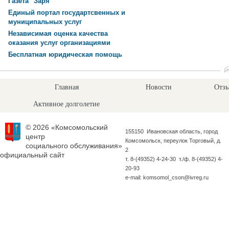
Газета "Заря"
Единый портал государтсвенных и
муниципальных услуг
Независимая оценка качества
оказания услуг организациями
Бесплатная юридическая помощь
Главная
Новости
Отзы
Активное долголетие
© 2026 «Комсомольский
155150 Ивановская область, город
центр
Комсомольск, переулок Торговый, д.
социального обслуживания»
2
официальный сайт
т. 8-(49352) 4-24-30 т./ф. 8-(49352) 4-
20-93
e-mail: komsomol_cson@ivreg.ru