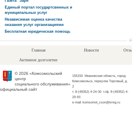
Газета "Заря"
Единый портал государтсвенных и
муниципальных услуг
Независимая оценка качества
оказания услуг организациями
Бесплатная юридическая помощь
Главная
Новости
Отзы
Активное долголетие
© 2026 «Комсомольский
155150 Ивановская область, город
центр
Комсомольск, переулок Торговый, д.
социального обслуживания»
2
официальный сайт
т. 8-(49352) 4-24-30 т./ф. 8-(49352) 4-
20-93
e-mail: komsomol_cson@ivreg.ru