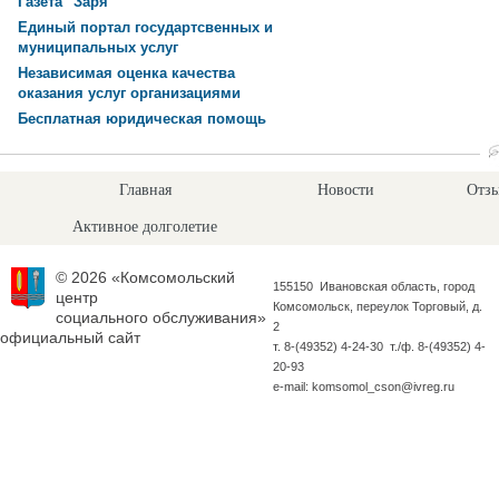
Газета "Заря"
Единый портал государтсвенных и
муниципальных услуг
Независимая оценка качества
оказания услуг организациями
Бесплатная юридическая помощь
Главная
Новости
Отзы
Активное долголетие
© 2026 «Комсомольский
155150 Ивановская область, город
центр
Комсомольск, переулок Торговый, д.
социального обслуживания»
2
официальный сайт
т. 8-(49352) 4-24-30 т./ф. 8-(49352) 4-
20-93
e-mail: komsomol_cson@ivreg.ru