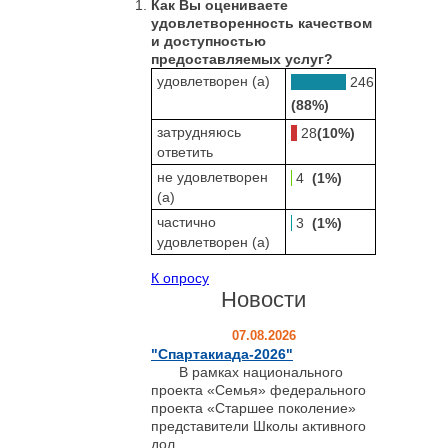
Как Вы оцениваете
удовлетворенность качеством
и доступностью
предоставляемых услуг?
удовлетворен (а)
246
(88%)
затрудняюсь
28
(10%)
ответить
не удовлетворен
4
(1%)
(а)
частично
3
(1%)
удовлетворен (а)
К опросу
Новости
07.08.2026
"Спартакиада-2026"
В рамках национального
проекта «Семья» федерального
проекта «Старшее поколение»
представители Школы активного
дол...