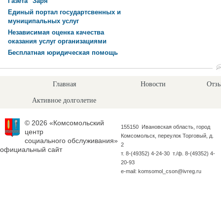
Газета "Заря"
Единый портал государтсвенных и
муниципальных услуг
Независимая оценка качества
оказания услуг организациями
Бесплатная юридическая помощь
Главная
Новости
Отзы
Активное долголетие
© 2026 «Комсомольский
155150 Ивановская область, город
центр
Комсомольск, переулок Торговый, д.
социального обслуживания»
2
официальный сайт
т. 8-(49352) 4-24-30 т./ф. 8-(49352) 4-
20-93
e-mail: komsomol_cson@ivreg.ru