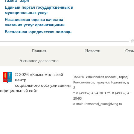
Газета "Заря"
Единый портал государтсвенных и
муниципальных услуг
Независимая оценка качества
оказания услуг организациями
Бесплатная юридическая помощь
Главная
Новости
Отзы
Активное долголетие
© 2026 «Комсомольский
155150 Ивановская область, город
центр
Комсомольск, переулок Торговый, д.
социального обслуживания»
2
официальный сайт
т. 8-(49352) 4-24-30 т./ф. 8-(49352) 4-
20-93
e-mail: komsomol_cson@ivreg.ru