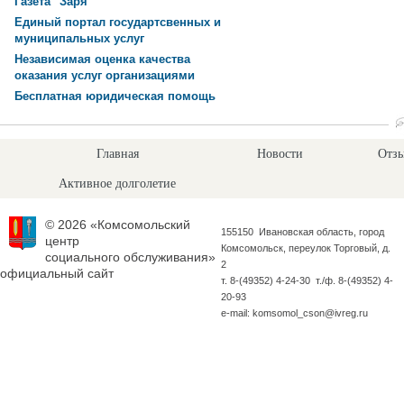
Газета "Заря"
Единый портал государтсвенных и
муниципальных услуг
Независимая оценка качества
оказания услуг организациями
Бесплатная юридическая помощь
Главная
Новости
Отзы
Активное долголетие
© 2026 «Комсомольский
155150 Ивановская область, город
центр
Комсомольск, переулок Торговый, д.
социального обслуживания»
2
официальный сайт
т. 8-(49352) 4-24-30 т./ф. 8-(49352) 4-
20-93
e-mail: komsomol_cson@ivreg.ru