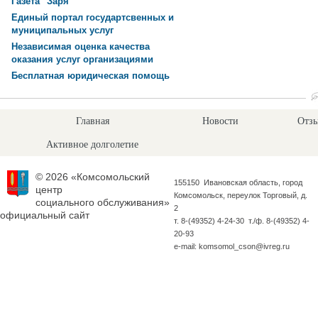
Газета "Заря"
Единый портал государтсвенных и
муниципальных услуг
Независимая оценка качества
оказания услуг организациями
Бесплатная юридическая помощь
Главная
Новости
Отзы
Активное долголетие
© 2026 «Комсомольский
155150 Ивановская область, город
центр
Комсомольск, переулок Торговый, д.
социального обслуживания»
2
официальный сайт
т. 8-(49352) 4-24-30 т./ф. 8-(49352) 4-
20-93
e-mail: komsomol_cson@ivreg.ru