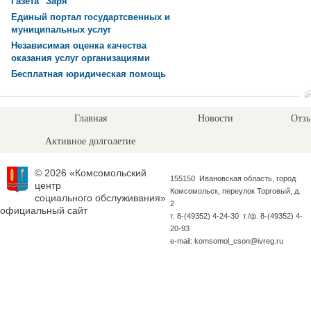
Газета "Заря"
Единый портал государтсвенных и
муниципальных услуг
Независимая оценка качества
оказания услуг организациями
Бесплатная юридическая помощь
Главная
Новости
Отзы
Активное долголетие
© 2026 «Комсомольский
155150 Ивановская область, город
центр
Комсомольск, переулок Торговый, д.
социального обслуживания»
2
официальный сайт
т. 8-(49352) 4-24-30 т./ф. 8-(49352) 4-
20-93
e-mail: komsomol_cson@ivreg.ru