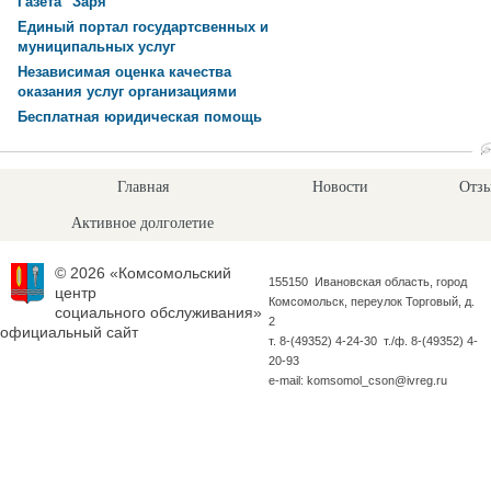
Газета "Заря"
Единый портал государтсвенных и
муниципальных услуг
Независимая оценка качества
оказания услуг организациями
Бесплатная юридическая помощь
Главная
Новости
Отзы
Активное долголетие
© 2026 «Комсомольский
155150 Ивановская область, город
центр
Комсомольск, переулок Торговый, д.
социального обслуживания»
2
официальный сайт
т. 8-(49352) 4-24-30 т./ф. 8-(49352) 4-
20-93
e-mail: komsomol_cson@ivreg.ru