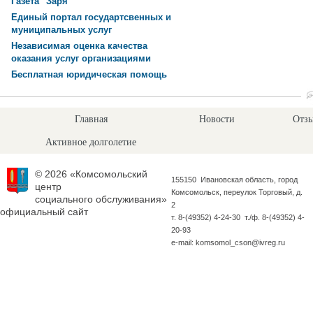
Газета "Заря"
Единый портал государтсвенных и
муниципальных услуг
Независимая оценка качества
оказания услуг организациями
Бесплатная юридическая помощь
Главная
Новости
Отзы
Активное долголетие
© 2026 «Комсомольский
155150 Ивановская область, город
центр
Комсомольск, переулок Торговый, д.
социального обслуживания»
2
официальный сайт
т. 8-(49352) 4-24-30 т./ф. 8-(49352) 4-
20-93
e-mail: komsomol_cson@ivreg.ru