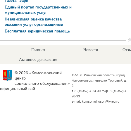
Газета "Заря"
Единый портал государтсвенных и
муниципальных услуг
Независимая оценка качества
оказания услуг организациями
Бесплатная юридическая помощь
Главная
Новости
Отзы
Активное долголетие
© 2026 «Комсомольский
155150 Ивановская область, город
центр
Комсомольск, переулок Торговый, д.
социального обслуживания»
2
официальный сайт
т. 8-(49352) 4-24-30 т./ф. 8-(49352) 4-
20-93
e-mail: komsomol_cson@ivreg.ru