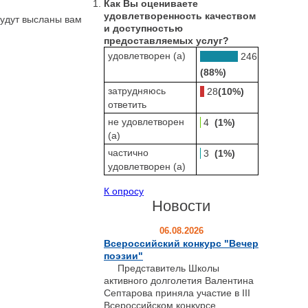
Как Вы оцениваете
удовлетворенность качеством
будут высланы вам
и доступностью
предоставляемых услуг?
удовлетворен (а)
246
(88%)
затрудняюсь
28
(10%)
ответить
не удовлетворен
4
(1%)
(а)
частично
3
(1%)
удовлетворен (а)
К опросу
Новости
06.08.2026
Всероссийский конкурс "Вечер
поэзии"
Представитель Школы
активного долголетия Валентина
Септарова приняла участие в III
Всероссийском конкурсе