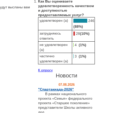
Как Вы оцениваете
удовлетворенность качеством
будут высланы вам
и доступностью
предоставляемых услуг?
удовлетворен (а)
246
(88%)
затрудняюсь
28
(10%)
ответить
не удовлетворен
4
(1%)
(а)
частично
3
(1%)
удовлетворен (а)
К опросу
Новости
07.08.2026
"Спартакиада-2026"
В рамках национального
проекта «Семья» федерального
проекта «Старшее поколение»
представители Школы активного
дол...