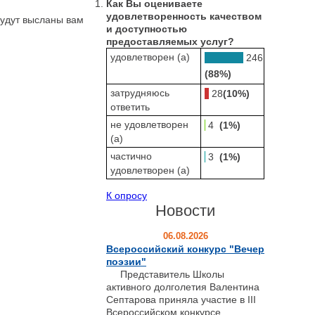
Как Вы оцениваете
удовлетворенность качеством
будут высланы вам
и доступностью
предоставляемых услуг?
удовлетворен (а)
246
(88%)
затрудняюсь
28
(10%)
ответить
не удовлетворен
4
(1%)
(а)
частично
3
(1%)
удовлетворен (а)
К опросу
Новости
06.08.2026
Всероссийский конкурс "Вечер
поэзии"
Представитель Школы
активного долголетия Валентина
Септарова приняла участие в III
Всероссийском конкурсе