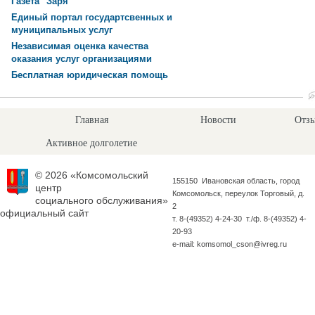
Газета "Заря"
Единый портал государтсвенных и
муниципальных услуг
Независимая оценка качества
оказания услуг организациями
Бесплатная юридическая помощь
Главная
Новости
Отзы
Активное долголетие
© 2026 «Комсомольский
155150 Ивановская область, город
центр
Комсомольск, переулок Торговый, д.
социального обслуживания»
2
официальный сайт
т. 8-(49352) 4-24-30 т./ф. 8-(49352) 4-
20-93
e-mail: komsomol_cson@ivreg.ru