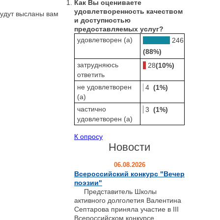
Как Вы оцениваете
удовлетворенность качеством
будут высланы вам
и доступностью
предоставляемых услуг?
удовлетворен (а)
246
(88%)
затрудняюсь
28
(10%)
ответить
не удовлетворен
4
(1%)
(а)
частично
3
(1%)
удовлетворен (а)
К опросу
Новости
06.08.2026
Всероссийский конкурс "Вечер
поэзии"
Представитель Школы
активного долголетия Валентина
Септарова приняла участие в III
Всероссийском конкурсе