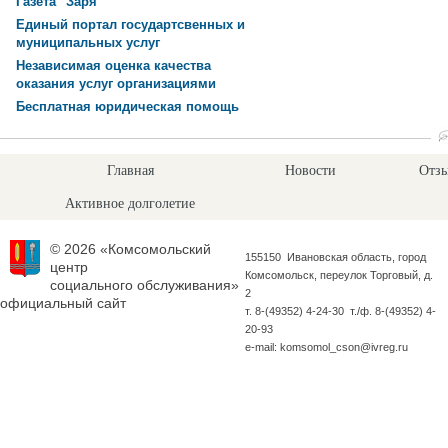
Газета "Заря"
Единый портал государтсвенных и
муниципальных услуг
Независимая оценка качества
оказания услуг организациями
Бесплатная юридическая помощь
Главная
Новости
Отзы
Активное долголетие
© 2026 «Комсомольский
155150 Ивановская область, город
центр
Комсомольск, переулок Торговый, д.
социального обслуживания»
2
официальный сайт
т. 8-(49352) 4-24-30 т./ф. 8-(49352) 4-
20-93
e-mail: komsomol_cson@ivreg.ru