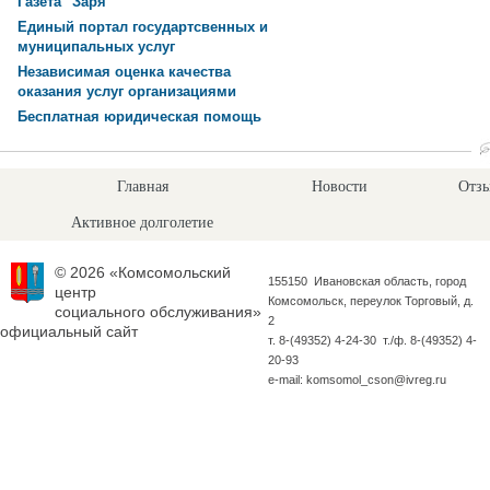
Газета "Заря"
Единый портал государтсвенных и
муниципальных услуг
Независимая оценка качества
оказания услуг организациями
Бесплатная юридическая помощь
Главная
Новости
Отзы
Активное долголетие
© 2026 «Комсомольский
155150 Ивановская область, город
центр
Комсомольск, переулок Торговый, д.
социального обслуживания»
2
официальный сайт
т. 8-(49352) 4-24-30 т./ф. 8-(49352) 4-
20-93
e-mail: komsomol_cson@ivreg.ru