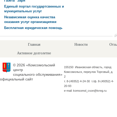
Газета "Заря"
Единый портал государтсвенных и
муниципальных услуг
Независимая оценка качества
оказания услуг организациями
Бесплатная юридическая помощь
Главная
Новости
Отзы
Активное долголетие
© 2026 «Комсомольский
155150 Ивановская область, город
центр
Комсомольск, переулок Торговый, д.
социального обслуживания»
2
официальный сайт
т. 8-(49352) 4-24-30 т./ф. 8-(49352) 4-
20-93
e-mail: komsomol_cson@ivreg.ru