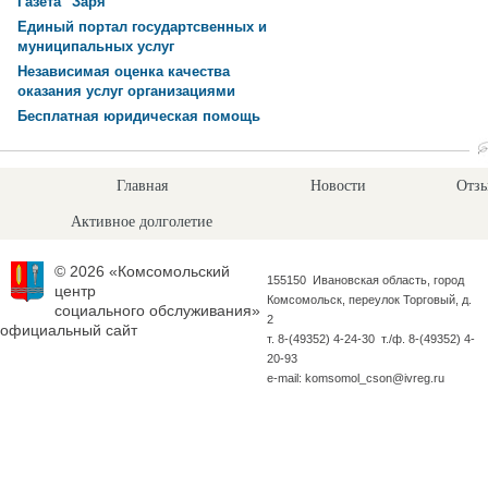
Газета "Заря"
Единый портал государтсвенных и
муниципальных услуг
Независимая оценка качества
оказания услуг организациями
Бесплатная юридическая помощь
Главная
Новости
Отзы
Активное долголетие
© 2026 «Комсомольский
155150 Ивановская область, город
центр
Комсомольск, переулок Торговый, д.
социального обслуживания»
2
официальный сайт
т. 8-(49352) 4-24-30 т./ф. 8-(49352) 4-
20-93
e-mail: komsomol_cson@ivreg.ru