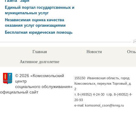
Газета "Заря"
Единый портал государтсвенных и
муниципальных услуг
Независимая оценка качества
оказания услуг организациями
Бесплатная юридическая помощь
Главная
Новости
Отзы
Активное долголетие
© 2026 «Комсомольский
155150 Ивановская область, город
центр
Комсомольск, переулок Торговый, д.
социального обслуживания»
2
официальный сайт
т. 8-(49352) 4-24-30 т./ф. 8-(49352) 4-
20-93
e-mail: komsomol_cson@ivreg.ru