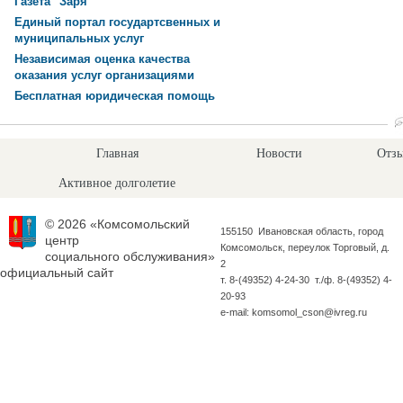
Газета "Заря"
Единый портал государтсвенных и
муниципальных услуг
Независимая оценка качества
оказания услуг организациями
Бесплатная юридическая помощь
Главная
Новости
Отзы
Активное долголетие
© 2026 «Комсомольский
155150 Ивановская область, город
центр
Комсомольск, переулок Торговый, д.
социального обслуживания»
2
официальный сайт
т. 8-(49352) 4-24-30 т./ф. 8-(49352) 4-
20-93
e-mail: komsomol_cson@ivreg.ru