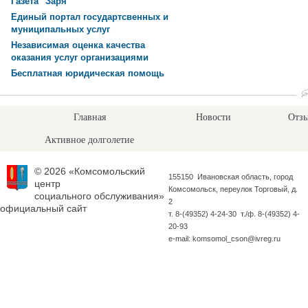
Газета "Заря"
Единый портал государтсвенных и
муниципальных услуг
Независимая оценка качества
оказания услуг организациями
Бесплатная юридическая помощь
Главная
Новости
Отзы
Активное долголетие
© 2026 «Комсомольский
155150 Ивановская область, город
центр
Комсомольск, переулок Торговый, д.
социального обслуживания»
2
официальный сайт
т. 8-(49352) 4-24-30 т./ф. 8-(49352) 4-
20-93
e-mail: komsomol_cson@ivreg.ru