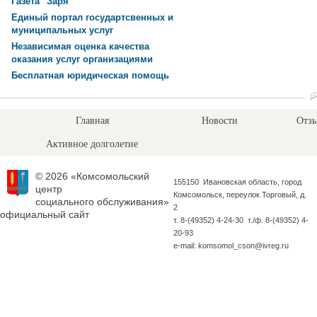
Газета "Заря"
Единый портал государтсвенных и
муниципальных услуг
Независимая оценка качества
оказания услуг организациями
Бесплатная юридическая помощь
Главная
Новости
Отзы
Активное долголетие
© 2026 «Комсомольский
155150 Ивановская область, город
центр
Комсомольск, переулок Торговый, д.
социального обслуживания»
2
официальный сайт
т. 8-(49352) 4-24-30 т./ф. 8-(49352) 4-
20-93
e-mail: komsomol_cson@ivreg.ru