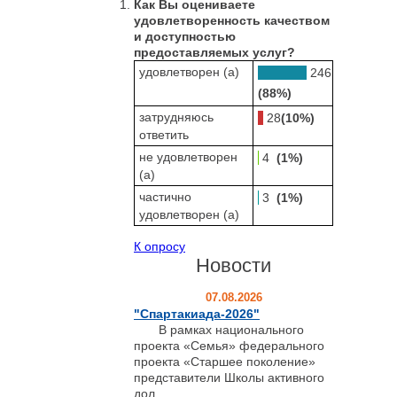
Как Вы оцениваете
удовлетворенность качеством
и доступностью
предоставляемых услуг?
удовлетворен (а)
246
(88%)
затрудняюсь
28
(10%)
ответить
не удовлетворен
4
(1%)
(а)
частично
3
(1%)
удовлетворен (а)
К опросу
Новости
07.08.2026
"Спартакиада-2026"
В рамках национального
проекта «Семья» федерального
проекта «Старшее поколение»
представители Школы активного
дол...