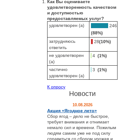
Как Вы оцениваете
удовлетворенность качеством
и доступностью
предоставляемых услуг?
удовлетворен (а)
246
(88%)
затрудняюсь
28
(10%)
ответить
не удовлетворен
4
(1%)
(а)
частично
3
(1%)
удовлетворен (а)
К опросу
Новости
10.08.2026
Акция «Ягодное лето»
Сбор ягод – дело не быстрое,
требует внимания и отнимает
немало сил и времени. Пожилым
людям самим уже не под силу
справиться со сбором урожая и