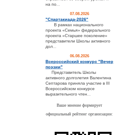
на по...
07.08.2026
"Спартакиада-2026"
В рамках национального
проекта «Семья» федерального
проекта «Старшее поколение»
представители Школы активного
дол...
06.08.2026
Всероссийский конкурс "Вечер
поэзии"
Представитель Школы
активного долголетия Валентина
Септарова приняла участие в III
Всероссийском конкурсе
выразительного чтен...
Ваше мнение формирует
официальный рейтинг организации: