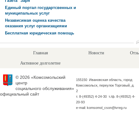
Газета "Заря"
Единый портал государтсвенных и
муниципальных услуг
Независимая оценка качества
оказания услуг организациями
Бесплатная юридическая помощь
Главная
Новости
Отзы
Активное долголетие
© 2026 «Комсомольский
155150 Ивановская область, город
центр
Комсомольск, переулок Торговый, д.
социального обслуживания»
2
официальный сайт
т. 8-(49352) 4-24-30 т./ф. 8-(49352) 4-
20-93
e-mail: komsomol_cson@ivreg.ru