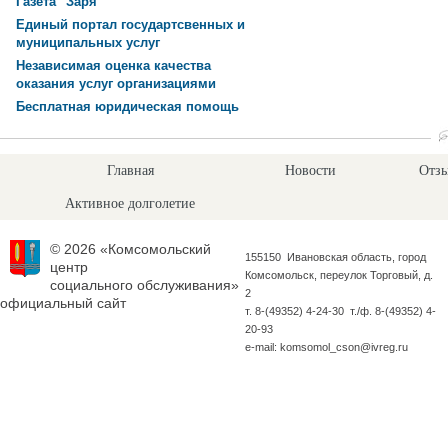
Газета "Заря"
Единый портал государтсвенных и
муниципальных услуг
Независимая оценка качества
оказания услуг организациями
Бесплатная юридическая помощь
Главная
Новости
Отзы
Активное долголетие
© 2026 «Комсомольский
155150 Ивановская область, город
центр
Комсомольск, переулок Торговый, д.
социального обслуживания»
2
официальный сайт
т. 8-(49352) 4-24-30 т./ф. 8-(49352) 4-
20-93
e-mail: komsomol_cson@ivreg.ru