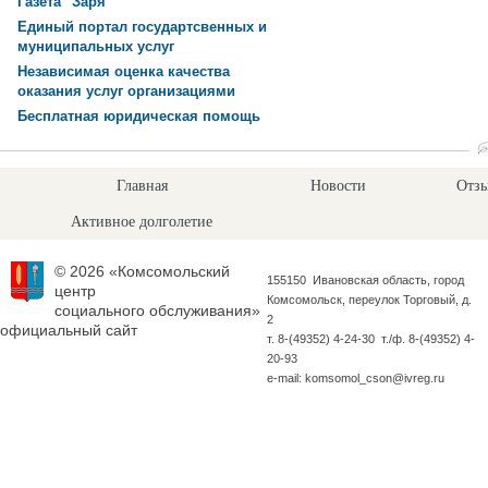
Газета "Заря"
Единый портал государтсвенных и
муниципальных услуг
Независимая оценка качества
оказания услуг организациями
Бесплатная юридическая помощь
Главная
Новости
Отзы
Активное долголетие
© 2026 «Комсомольский
155150 Ивановская область, город
центр
Комсомольск, переулок Торговый, д.
социального обслуживания»
2
официальный сайт
т. 8-(49352) 4-24-30 т./ф. 8-(49352) 4-
20-93
e-mail: komsomol_cson@ivreg.ru