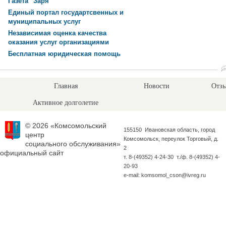
Газета "Заря"
Единый портал государтсвенных и
муниципальных услуг
Независимая оценка качества
оказания услуг организациями
Бесплатная юридическая помощь
Главная
Новости
Отзы
Активное долголетие
© 2026 «Комсомольский
155150 Ивановская область, город
центр
Комсомольск, переулок Торговый, д.
социального обслуживания»
2
официальный сайт
т. 8-(49352) 4-24-30 т./ф. 8-(49352) 4-
20-93
e-mail: komsomol_cson@ivreg.ru