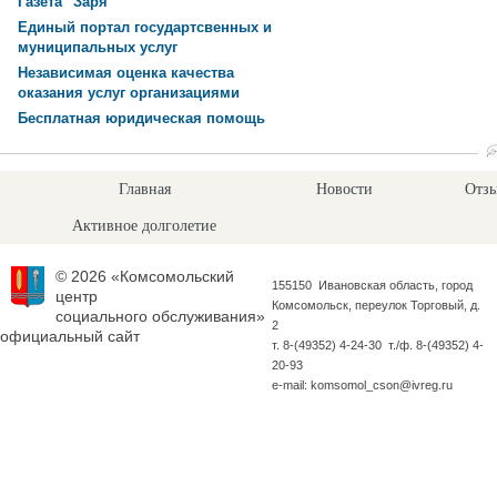
Газета "Заря"
Единый портал государтсвенных и
муниципальных услуг
Независимая оценка качества
оказания услуг организациями
Бесплатная юридическая помощь
Главная
Новости
Отзы
Активное долголетие
© 2026 «Комсомольский
155150 Ивановская область, город
центр
Комсомольск, переулок Торговый, д.
социального обслуживания»
2
официальный сайт
т. 8-(49352) 4-24-30 т./ф. 8-(49352) 4-
20-93
e-mail: komsomol_cson@ivreg.ru