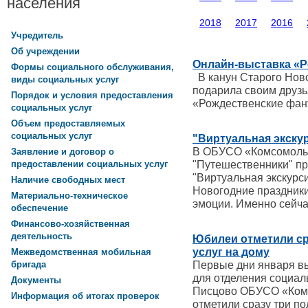
населения
2018
2017
2016
Учредитель
Об учреждении
Онлайн-выставка «Р
Формы социального обслуживания,
В канун Старого Ново
виды социальных услуг
подарила своим друз
Порядок и условия предоставления
«Рождественские фан
социальных услуг
Объем предоставляемых
социальных услуг
"Виртуальная экску
В ОБУСО «Комсомольс
Заявление и договор о
"Путешественники" п
предоставлении социальных услуг
"Виртуальная экскурси
Наличие свободных мест
Новогодние праздники
Материально-техническое
эмоции. Именно сейча
обеспечение
Финансово-хозяйственная
деятельность
Юбилеи отметили ср
услуг на дому
Межведомственная мобильная
Первые дни января в
бригада
для отделения социал
Документы
Писцово ОБУСО «Ком
Информация об итогах проверок
отметили сразу три по