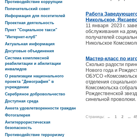
Противодействие коррупции
Попечительский совет
Работа Заведующего 
Информация для посетителей
Никольское, Яксаев
Проектная деятельность
11 января 2023 г. за
Пункт "Социальное такси"
обслуживания на дому
получателей социальн
"Интернет-клуб"
Никольское Комсомол
Актуальная информация
Досуговые объединения
Система комплексной
Мастер-класс по из
реабилитации и абилитации
Сколько радости прин
инвалидов
Нового года и Рождест
ОБУСО «Комсомольск
О реализации национального
отделения социальног
проекта "Демография" в
учреждении
Комсомольска собрали
Рождественской звезд
Серебряное добровольчество
синельной проволоки.
Доступная среда
Анкета удовлетворенности граждан
Фотогалерея
Страницы:
←
1
2
...
4
Антитеррористическая
безопасность
Противодействие терроризму