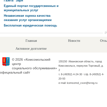
Газета "Заря"
Единый портал государтсвенных и
муниципальных услуг
Независимая оценка качества
оказания услуг организациями
Бесплатная юридическая помощь
Главная
Новости
Отзы
Активное долголетие
© 2026 «Комсомольский
155150 Ивановская область, город
центр
Комсомольск, переулок Торговый, д.
социального обслуживания»
2
официальный сайт
т. 8-(49352) 4-24-30 т./ф. 8-(49352) 4-
20-93
e-mail: komsomol_cson@ivreg.ru