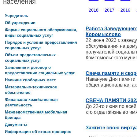
населения
2018
2017
2016
Учредитель
Об учреждении
Работа Заведующего 
Формы социального обслуживания,
Коромыслово
виды социальных услуг
22 июня 2023 г. заве
Порядок и условия предоставления
обслуживания на дому
социальных услуг
получателей социальн
Объем предоставляемых
Комсомольского муни
социальных услуг
Заявление и договор о
Свеча памяти и ско
предоставлении социальных услуг
Накануне Дня памяти 
Наличие свободных мест
общенациональная ак
Материально-техническое
обеспечение
Финансово-хозяйственная
СВЕЧА ПАМЯТИ-202
деятельность
До 22-го июня по всей
кто отдал жизнь во и
Межведомственная мобильная
бригада
Документы
Зажгите свою вирту
Информация об итогах проверок