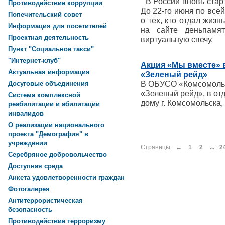
В России вновь стар
Противодействие коррупции
До 22-го июня по всей
Попечительский совет
о тех, кто отдал жиз
Информация для посетителей
на сайте деньпамя
Проектная деятельность
виртуальную свечу.
Пункт "Социальное такси"
"Интернет-клуб"
Акция «Мы вместе» 
Актуальная информация
«Зеленый рейд»
В ОБУСО «Комсомольс
Досуговые объединения
«Зеленый рейд», в от
Система комплексной
дому г. Комсомольска
реабилитации и абилитации
инвалидов
О реализации национального
проекта "Демография" в
учреждении
Страницы:
←
1
2
...
2
Серебряное добровольчество
Доступная среда
Анкета удовлетворенности граждан
Фотогалерея
Антитеррористическая
безопасность
Противодействие терроризму