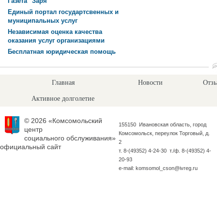
Газета "Заря"
Единый портал государтсвенных и
муниципальных услуг
Независимая оценка качества
оказания услуг организациями
Бесплатная юридическая помощь
Главная
Новости
Отзы
Активное долголетие
© 2026 «Комсомольский
155150 Ивановская область, город
центр
Комсомольск, переулок Торговый, д.
социального обслуживания»
2
официальный сайт
т. 8-(49352) 4-24-30 т./ф. 8-(49352) 4-
20-93
e-mail: komsomol_cson@ivreg.ru