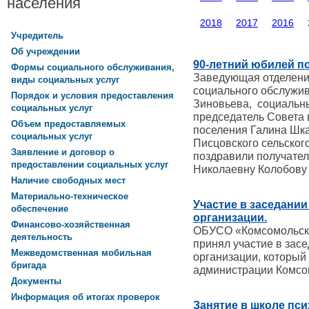
населения
2018
2017
2016
Учредитель
Об учреждении
90-летний юбилей п
Формы социального обслуживания,
Заведующая отделен
виды социальных услуг
социального обслужи
Порядок и условия предоставления
Зиновьева, социальны
социальных услуг
председатель Совета 
Объем предоставляемых
поселения Галина Шка
социальных услуг
Писцовского сельског
Заявление и договор о
поздравили получател
предоставлении социальных услуг
Николаевну Колобову 
Наличие свободных мест
Материально-техническое
Участие в заседани
обеспечение
организации.
Финансово-хозяйственная
ОБУСО «Комсомольски
деятельность
принял участие в зас
Межведомственная мобильная
организации, который 
бригада
администрации Комсо
Документы
Информация об итогах проверок
Занятие в школе пси