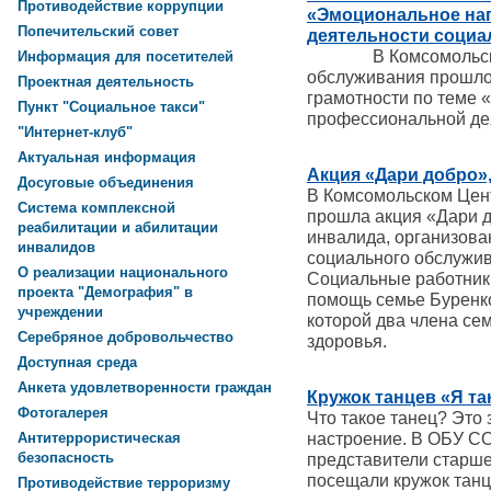
Противодействие коррупции
«Эмоциональное на
Попечительский совет
деятельности социа
В Комсомольском 
Информация для посетителей
обслуживания прошло 
Проектная деятельность
грамотности по теме
Пункт "Социальное такси"
профессиональной де
"Интернет-клуб"
Актуальная информация
Акция «Дари добро»
Досуговые объединения
В Комсомольском Цен
Система комплексной
прошла акция «Дари д
реабилитации и абилитации
инвалида, организов
инвалидов
социального обслужив
О реализации национального
Социальные работники
проекта "Демография" в
помощь семье Буренк
учреждении
которой два члена се
Серебряное добровольчество
здоровья.
Доступная среда
Анкета удовлетворенности граждан
Кружок танцев «Я та
Фотогалерея
Что такое танец? Это 
настроение. В ОБУ С
Антитеррористическая
безопасность
представители старше
посещали кружок танц
Противодействие терроризму