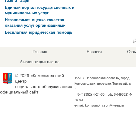
Газета "Заря"
Единый портал государтсвенных и
муниципальных услуг
Независимая оценка качества
оказания услуг организациями
Бесплатная юридическая помощь
Главная
Новости
Отзы
Активное долголетие
© 2026 «Комсомольский
155150 Ивановская область, город
центр
Комсомольск, переулок Торговый, д.
социального обслуживания»
2
официальный сайт
т. 8-(49352) 4-24-30 т./ф. 8-(49352) 4-
20-93
e-mail: komsomol_cson@ivreg.ru